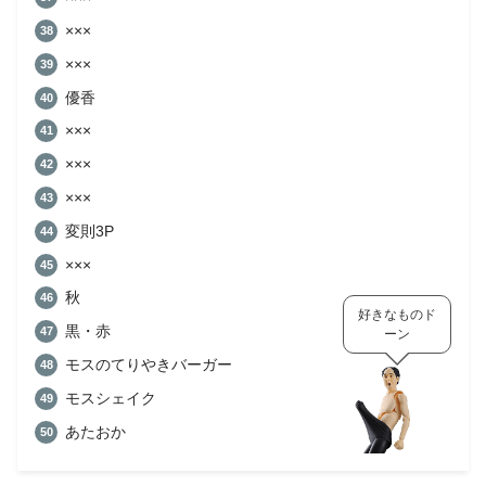
×××
×××
優香
×××
×××
×××
変則3P
×××
秋
好きなものド
黒・赤
ーン
モスのてりやきバーガー
モスシェイク
あたおか