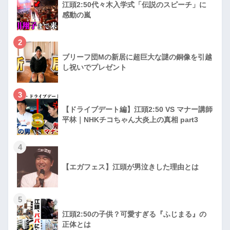
江頭2:50代々木入学式「伝説のスピーチ」に
感動の嵐
2
ブリーフ団Mの新居に超巨大な謎の銅像を引越
し祝いでプレゼント
3
【ドライブデート編】江頭2:50 VS マナー講師
平林｜NHKチコちゃん大炎上の真相 part3
4
【エガフェス】江頭が男泣きした理由とは
5
江頭2:50の子供？可愛すぎる『ふじまる』の
正体とは