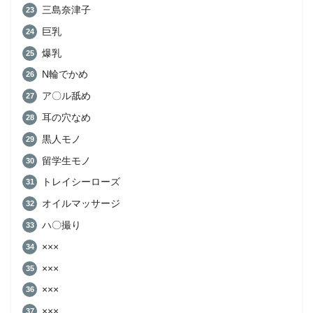
三島奈津子
巨乳
爆乳
N輪でかめ
ア〇ル舐め
耳の穴なめ
黒人モノ
留学生モノ
トレイシーローズ
オイルマッサージ
ハ〇撮り
×××
×××
×××
×××