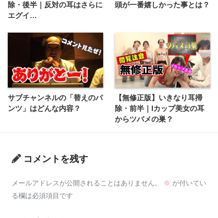
除・後半｜反対の耳はさらに
頭が一番嬉しかった事とは？
エグイ…
サブチャンネルの「替えのパ
【無修正版】いきなり耳掃
ンツ」はどんな内容？
除・前半｜Iカップ美女の耳
からツバメの巣？
コメントを残す
メールアドレスが公開されることはありません。
※
が付いてい
る欄は必須項目です