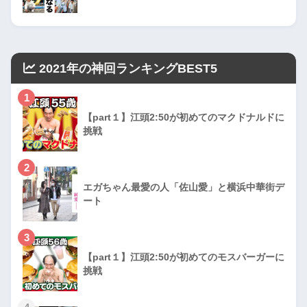
2021年の神回ランキングBEST5
1
【part１】江頭2:50が初めてのマクドナルドに
挑戦
2
エガちゃん最愛の人「佐山愛」と横浜中華街デ
ート
3
【part１】江頭2:50が初めてのモスバーガーに
挑戦