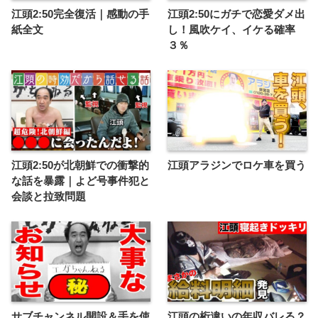
江頭2:50完全復活｜感動の手
江頭2:50にガチで恋愛ダメ出
紙全文
し！風吹ケイ、イケる確率
３％
江頭2:50が北朝鮮での衝撃的
江頭アラジンでロケ車を買う
な話を暴露｜よど号事件犯と
会談と拉致問題
サブチャンネル開設＆手を使
江頭の桁違いの年収バレる？