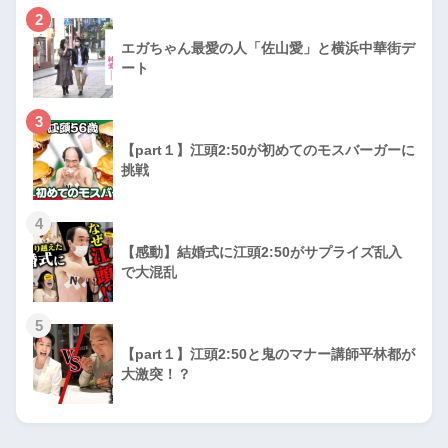
2
エガちゃん最愛の人「佐山愛」と横浜中華街デ
ート
3
【part１】江頭2:50が初めてのモスバーガーに
挑戦
4
【感動】結婚式に江頭2:50がサプライズ乱入
で大混乱
5
【part１】江頭2:50と鬼のマナー講師平林都が
大激突！？