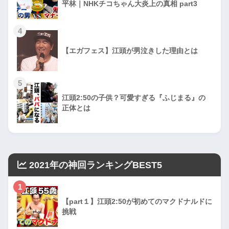
平林｜NHKチコちゃん大炎上の真相 part3
4
【エガフェス】江頭が男泣きした理由とは
5
江頭2:50の子供？可愛すぎる『ふじまる』の
正体とは
2021年の神回ランキングBEST5
1
【part１】江頭2:50が初めてのマクドナルドに
挑戦