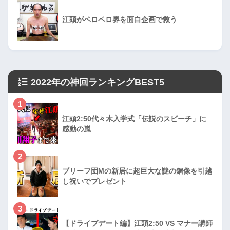
江頭がペロペロ界を面白企画で救う
2022年の神回ランキングBEST5
1
江頭2:50代々木入学式「伝説のスピーチ」に
感動の嵐
2
ブリーフ団Mの新居に超巨大な謎の銅像を引越
し祝いでプレゼント
3
【ドライブデート編】江頭2:50 VS マナー講師