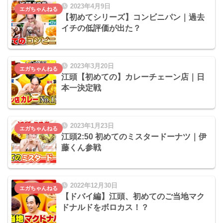
2023年4月9日
エガちゃんねる
【初めてシリーズ】コンビニパン｜過去
イチの低評価が出た？
2023年3月20日
エガちゃんねる
江頭【初めての】カレーチェーン店｜日
本一決定戦
2023年1月23日
エガちゃんねる
江頭2:50 初めてのミスタードーナツ｜伊
藤くん参戦
2022年12月30日
エガちゃんねる
【ドバイ編】江頭、初めてのご当地マク
ドナルドをボロカス！？