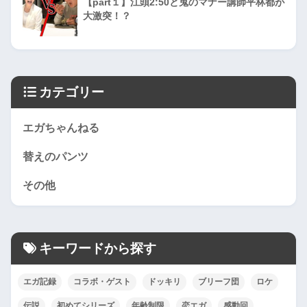
【part１】江頭2:50と鬼のマナー講師平林都が
大激突！？
カテゴリー
エガちゃんねる
替えのパンツ
その他
キーワードから探す
エガ記録
コラボ・ゲスト
ドッキリ
ブリーフ団
ロケ
伝説
初めてシリーズ
年齢制限
恋エガ
感動回