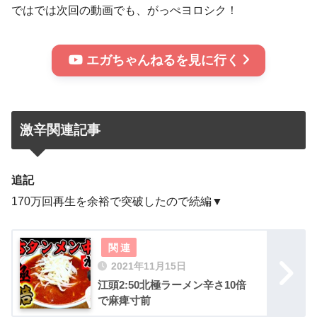
ではでは次回の動画でも、がっぺヨロシク！
エガちゃんねるを見に行く
激辛関連記事
追記
170万回再生を余裕で突破したので続編▼
2021年11月15日
江頭2:50北極ラーメン辛さ10倍
で麻痺寸前