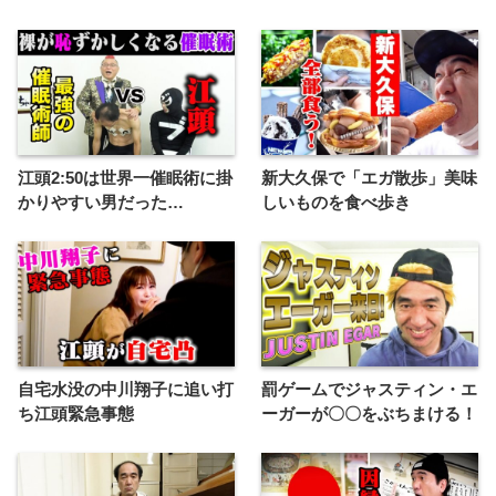
江頭2:50は世界一催眠術に掛
新大久保で「エガ散歩」美味
かりやすい男だった…
しいものを食べ歩き
自宅水没の中川翔子に追い打
罰ゲームでジャスティン・エ
ち江頭緊急事態
ーガーが〇〇をぶちまける！