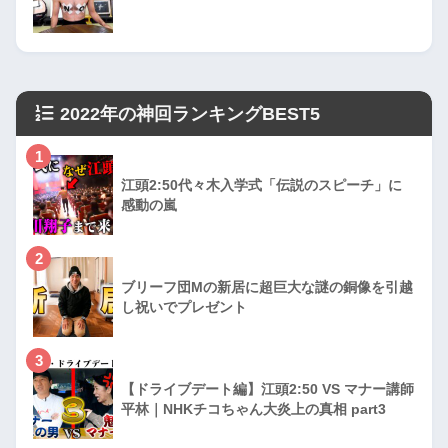
2022年の神回ランキングBEST5
1
江頭2:50代々木入学式「伝説のスピーチ」に
感動の嵐
2
ブリーフ団Mの新居に超巨大な謎の銅像を引越
し祝いでプレゼント
3
【ドライブデート編】江頭2:50 VS マナー講師
平林｜NHKチコちゃん大炎上の真相 part3