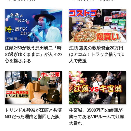
江頭2:50が歌う沢田研二「時
江頭 震災の救済資金20万円
の過ぎゆくままに」が人々の
はアコム！トラック借りて1
心を揺さぶる
人で救援
トリンドル玲奈が江頭と共演
牛宮城、3500万円の絵画が
NGだった理由と撤回した訳
飾ってあるVIPルームで江頭
大暴れ