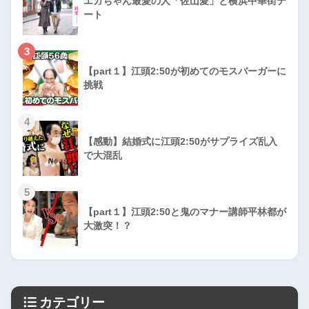
エガちゃん最愛の人「佐山愛」と横浜中華街デ
ート
3
【part１】江頭2:50が初めてのモスバーガーに
挑戦
4
【感動】結婚式に江頭2:50がサプライズ乱入
で大混乱
5
【part１】江頭2:50と鬼のマナー講師平林都が
大激突！？
カテゴリー