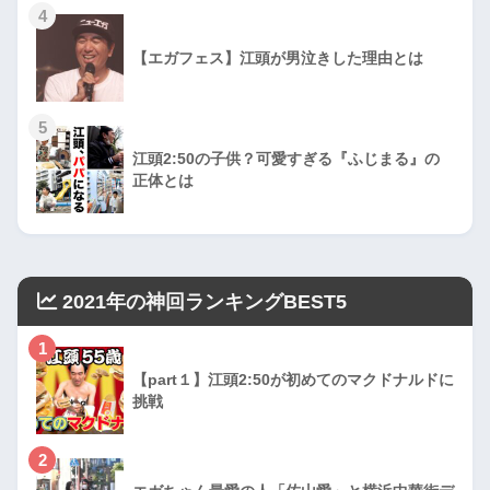
4
【エガフェス】江頭が男泣きした理由とは
5
江頭2:50の子供？可愛すぎる『ふじまる』の
正体とは
2021年の神回ランキングBEST5
1
【part１】江頭2:50が初めてのマクドナルドに
挑戦
2