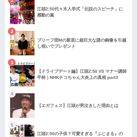
1
江頭2:50代々木入学式「伝説のスピーチ」に
感動の嵐
2
ブリーフ団Mの新居に超巨大な謎の銅像を引越
し祝いでプレゼント
3
【ドライブデート編】江頭2:50 VS マナー講師
平林｜NHKチコちゃん大炎上の真相 part3
4
【エガフェス】江頭が男泣きした理由とは
5
江頭2:50の子供？可愛すぎる『ふじまる』の