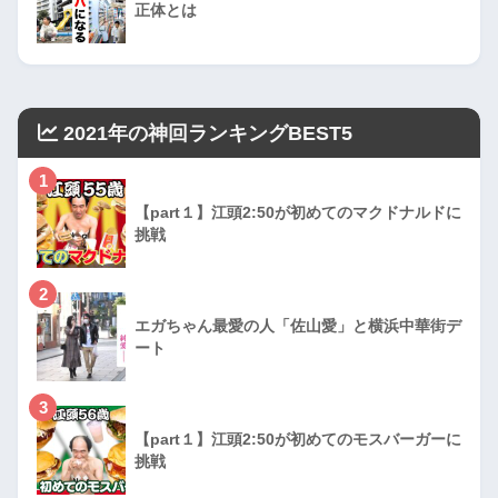
正体とは
2021年の神回ランキングBEST5
1
【part１】江頭2:50が初めてのマクドナルドに
挑戦
2
エガちゃん最愛の人「佐山愛」と横浜中華街デ
ート
3
【part１】江頭2:50が初めてのモスバーガーに
挑戦