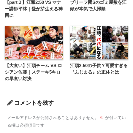
【part２】江頭2:50 VS マナ
ブリーフ団Sのゴミ屋敷を江
ー講師平林｜愛が芽生える神
頭が本気で大掃除
回に
【大食い】江頭チーム VS ロ
江頭2:50の子供？可愛すぎる
シアン佐藤｜ステーキ5キロ
『ふじまる』の正体とは
の早食い対決
コメントを残す
メールアドレスが公開されることはありません。
※
が付いてい
る欄は必須項目です