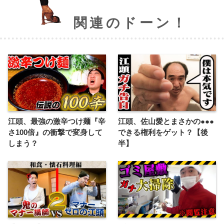
関連のドーン！
江頭、最強の激辛つけ麺『辛
江頭、佐山愛とまさかの●●●
さ100倍』の衝撃で変身して
できる権利をゲット？【後
しまう？
半】