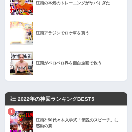
江頭の本気のトレーニングがヤバすぎた
江頭アラジンでロケ車を買う
江頭がペロペロ界を面白企画で救う
2022年の神回ランキングBEST5
1
江頭2:50代々木入学式「伝説のスピーチ」に
感動の嵐