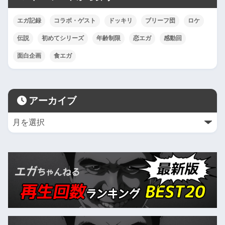
エガ記録
コラボ・ゲスト
ドッキリ
ブリーフ団
ロケ
伝説
初めてシリーズ
年齢制限
恋エガ
感動回
面白企画
食エガ
アーカイブ