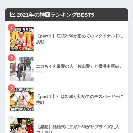
2021年の神回ランキングBEST5
1
【part１】江頭2:50が初めてのマクドナルドに
挑戦
2
エガちゃん最愛の人「佐山愛」と横浜中華街デ
ート
3
【part１】江頭2:50が初めてのモスバーガーに
挑戦
4
【感動】結婚式に江頭2:50がサプライズ乱入
で大混乱