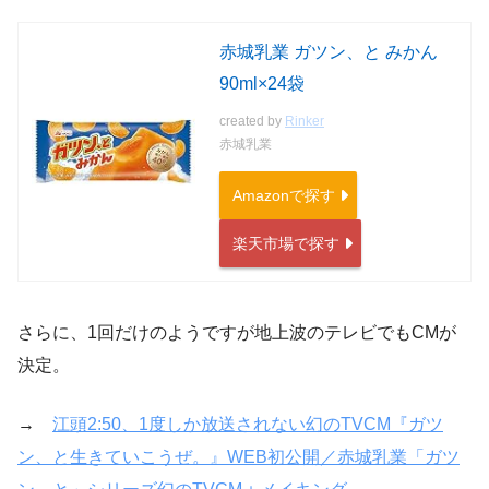
赤城乳業 ガツン、と みかん
90ml×24袋
created by
Rinker
赤城乳業
Amazonで探す
楽天市場で探す
さらに、1回だけのようですが地上波のテレビでもCMが
決定。
→
江頭2:50、1度しか放送されない幻のTVCM『ガツ
ン、と生きていこうぜ。』WEB初公開／赤城乳業「ガツ