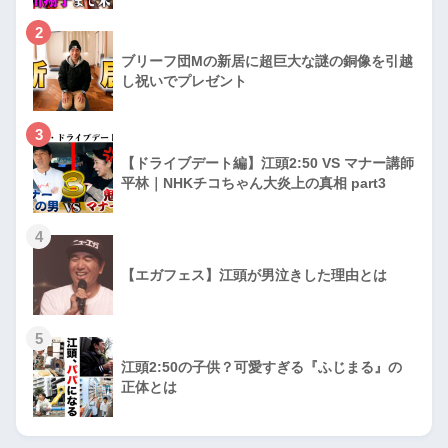
2
ブリーフ団Mの新居に超巨大な謎の銅像を引越
し祝いでプレゼント
3
【ドライブデート編】江頭2:50 VS マナー講師
平林｜NHKチコちゃん大炎上の真相 part3
4
【エガフェス】江頭が男泣きした理由とは
5
江頭2:50の子供？可愛すぎる『ふじまる』の
正体とは