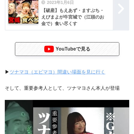
2023年1月6日
【破産】もえあず・ますぶち・
えびまよが牛宮城で（江頭のお
金で）食い尽くす
YouTubeで見る
▶
ツナマヨ（エビマヨ）間違い場面を見に行く
そして、重要参考人として、ツナマヨさん本人が登場