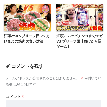
江頭2:50＆ブリーフ団 VS え
江頭2:50のパチンコ台でエガ
びまよの焼肉大食い対決！
VS ブリーフ団【負けたら罰
ゲーム】
コメントを残す
メールアドレスが公開されることはありません。
※
が付いてい
る欄は必須項目です
コメント
※