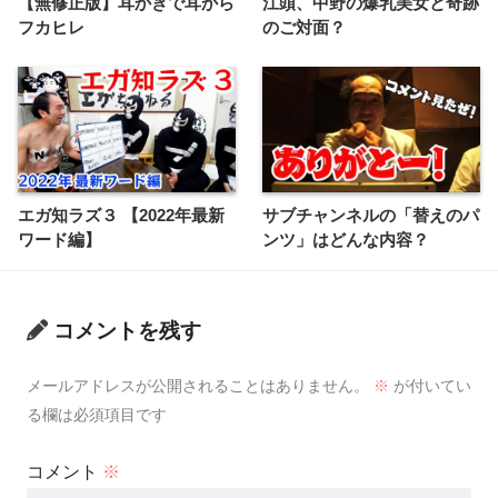
【無修正版】耳かきで耳から
江頭、中野の爆乳美女と奇跡
フカヒレ
のご対面？
エガ知ラズ３ 【2022年最新
サブチャンネルの「替えのパ
ワード編】
ンツ」はどんな内容？
コメントを残す
メールアドレスが公開されることはありません。
※
が付いてい
る欄は必須項目です
コメント
※