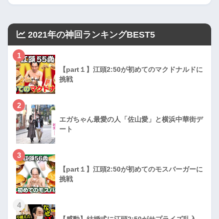
2021年の神回ランキングBEST5
1
【part１】江頭2:50が初めてのマクドナルドに
挑戦
2
エガちゃん最愛の人「佐山愛」と横浜中華街デ
ート
3
【part１】江頭2:50が初めてのモスバーガーに
挑戦
4
【感動】結婚式に江頭2:50がサプライズ乱入