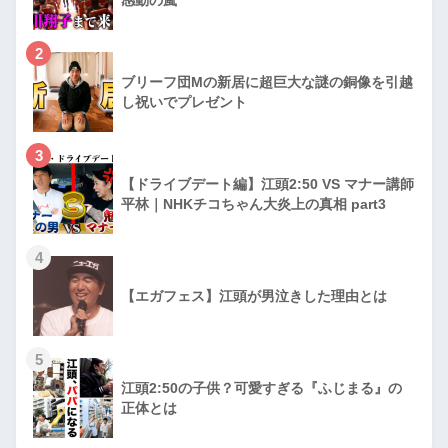
2
ブリーフ団Mの新居に超巨大な謎の銅像を引越
し祝いでプレゼント
3
【ドライブデート編】江頭2:50 VS マナー講師
平林｜NHKチコちゃん大炎上の真相 part3
4
【エガフェス】江頭が男泣きした理由とは
5
江頭2:50の子供？可愛すぎる『ふじまる』の
正体とは