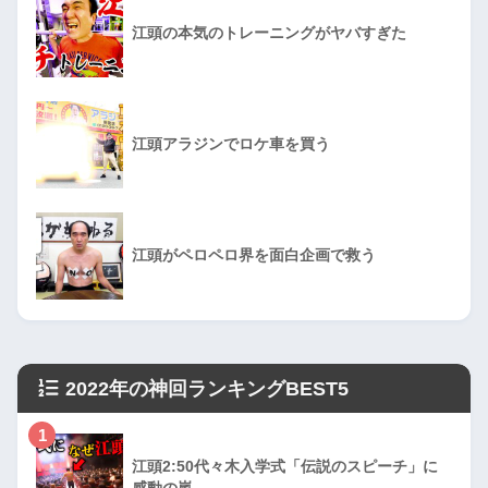
江頭の本気のトレーニングがヤバすぎた
江頭アラジンでロケ車を買う
江頭がペロペロ界を面白企画で救う
2022年の神回ランキングBEST5
1
江頭2:50代々木入学式「伝説のスピーチ」に
感動の嵐