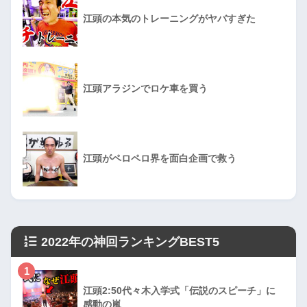
江頭の本気のトレーニングがヤバすぎた
江頭アラジンでロケ車を買う
江頭がペロペロ界を面白企画で救う
2022年の神回ランキングBEST5
1
江頭2:50代々木入学式「伝説のスピーチ」に
感動の嵐