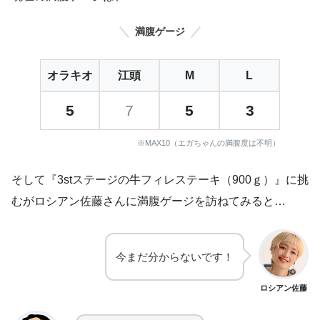
満腹ゲージ
オラキオ
江頭
M
L
5
7
5
3
※MAX10（エガちゃんの満腹度は不明）
そして『3stステージの牛フィレステーキ（900ｇ）』に挑
むがロシアン佐藤さんに満腹ゲージを訪ねてみると…
今まだ分からないです！
ロシアン佐藤