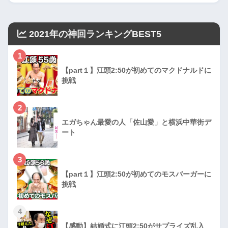
2021年の神回ランキングBEST5
1
【part１】江頭2:50が初めてのマクドナルドに
挑戦
2
エガちゃん最愛の人「佐山愛」と横浜中華街デ
ート
3
【part１】江頭2:50が初めてのモスバーガーに
挑戦
4
【感動】結婚式に江頭2:50がサプライズ乱入