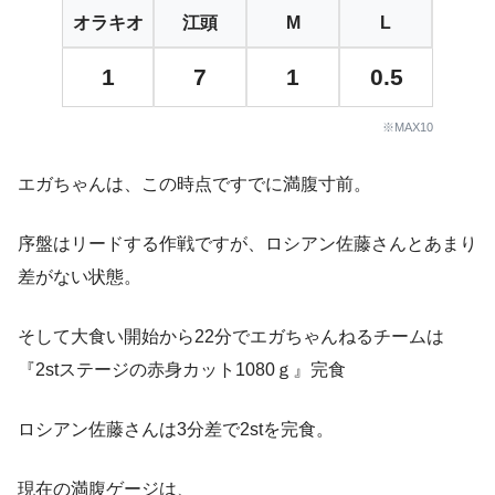
オラキオ
江頭
M
L
1
7
1
0.5
※MAX10
エガちゃんは、この時点ですでに満腹寸前。
序盤はリードする作戦ですが、ロシアン佐藤さんとあまり
差がない状態。
そして大食い開始から22分でエガちゃんねるチームは
『2stステージの赤身カット1080ｇ』完食
ロシアン佐藤さんは3分差で2stを完食。
現在の満腹ゲージは、