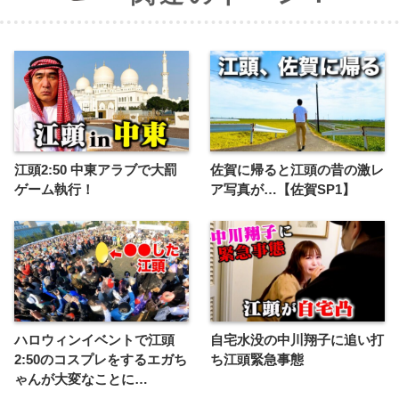
江頭2:50 中東アラブで大罰
佐賀に帰ると江頭の昔の激レ
ゲーム執行！
ア写真が…【佐賀SP1】
ハロウィンイベントで江頭
自宅水没の中川翔子に追い打
2:50のコスプレをするエガち
ち江頭緊急事態
ゃんが大変なことに…