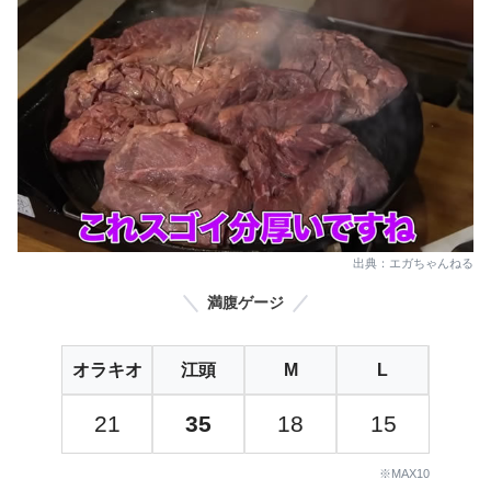
出典：エガちゃんねる
満腹ゲージ
オラキオ
江頭
M
L
21
35
18
15
※MAX10