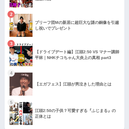
2
ブリーフ団Mの新居に超巨大な謎の銅像を引越
し祝いでプレゼント
3
【ドライブデート編】江頭2:50 VS マナー講師
平林｜NHKチコちゃん大炎上の真相 part3
4
【エガフェス】江頭が男泣きした理由とは
5
江頭2:50の子供？可愛すぎる『ふじまる』の
正体とは